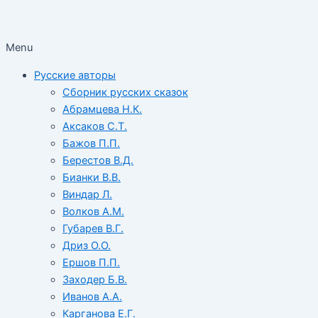
Menu
Русские авторы
Сборник русских сказок
Абрамцева Н.К.
Аксаков С.Т.
Бажов П.П.
Берестов В.Д.
Бианки В.В.
Виндар Л.
Волков А.М.
Губарев В.Г.
Дриз О.О.
Ершов П.П.
Заходер Б.В.
Иванов А.А.
Карганова Е.Г.