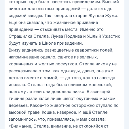
которых надо было навестить привидениям. Высший
пилотаж для опытных привидений — долететь до
седьмой звезды. Так говорила старая Жуткая Жужа.
Ещё она сказала, что жизненное призвание
привидений — отыскивать места. Именно это
Страшилка Стелла, Луиза Подлиза и Ушлый Ужастик
будут изучать в Школе привидений.
Внизу виднелись разноцветные квадратики полей,
напоминавшие одеяло, сшитое из зеленых,
коричневых и желтых лоскутков. Стелла никому не
рассказывала о том, как однажды, давно, она уже
летала вместе с мамой, — до того, как та навсегда
исчезла. Стелла тогда была слишком маленькой,
поэтому летели они довольно низко. В звенящей
тишине различался лишь шёпот окутанных мраком
деревьев. Какое-то животное осторожно ступало по
высокой траве. Кошка, наверное. И ещё Стелле
запомнилось, что, приземляясь, мама сказала:
«Внимание, Стелла, внимание, не отклоняйся от