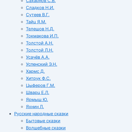
Сахарнов С.В.
Сладков Н.И.
Сутеев В.Г.
Тайц Я.М.
Телешов Н.Д.
Токмакова И.П.
Толстой А.Н.
Толстой Л.Н.
Усачёв А.А.
Успенский Э.Н.
Хармс Д.
Хитрук Ф.С.
Цыферов Г.М.
Шварц Е.Л.
Ярмыш Ю.
Яхнин Л.
Русские народные сказки
Бытовые сказки
Волшебные сказки