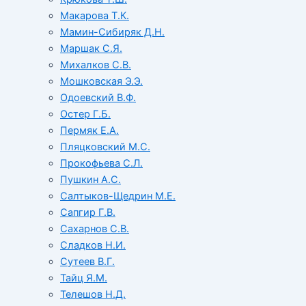
Макарова Т.К.
Мамин-Сибиряк Д.Н.
Маршак С.Я.
Михалков С.В.
Мошковская Э.Э.
Одоевский В.Ф.
Остер Г.Б.
Пермяк Е.А.
Пляцковский М.С.
Прокофьева С.Л.
Пушкин А.С.
Салтыков-Щедрин М.Е.
Сапгир Г.В.
Сахарнов С.В.
Сладков Н.И.
Сутеев В.Г.
Тайц Я.М.
Телешов Н.Д.