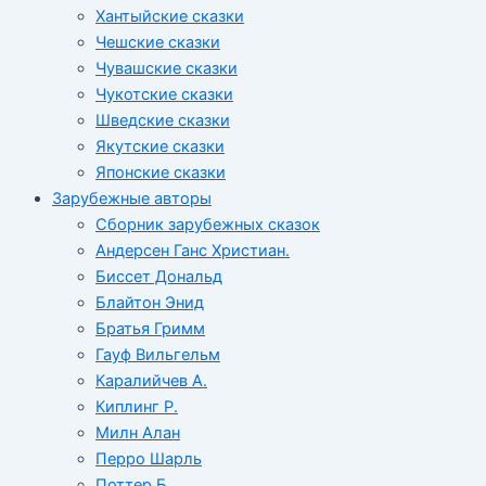
Хантыйские сказки
Чешские сказки
Чувашские сказки
Чукотские сказки
Шведские сказки
Якутские сказки
Японские сказки
Зарубежные авторы
Сборник зарубежных сказок
Андерсен Ганс Христиан.
Биссет Дональд
Блайтон Энид
Братья Гримм
Гауф Вильгельм
Каралийчев А.
Киплинг Р.
Милн Алан
Перро Шарль
Поттер Б.