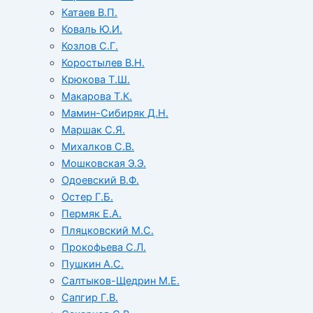
Катаев В.П.
Коваль Ю.И.
Козлов С.Г.
Коростылев В.Н.
Крюкова Т.Ш.
Макарова Т.К.
Мамин-Сибиряк Д.Н.
Маршак С.Я.
Михалков С.В.
Мошковская Э.Э.
Одоевский В.Ф.
Остер Г.Б.
Пермяк Е.А.
Пляцковский М.С.
Прокофьева С.Л.
Пушкин А.С.
Салтыков-Щедрин М.Е.
Сапгир Г.В.