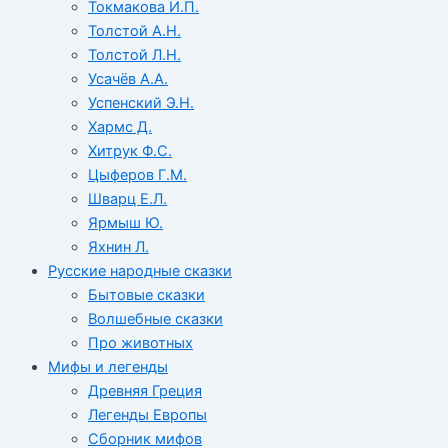
Токмакова И.П.
Толстой А.Н.
Толстой Л.Н.
Усачёв А.А.
Успенский Э.Н.
Хармс Д.
Хитрук Ф.С.
Цыферов Г.М.
Шварц Е.Л.
Ярмыш Ю.
Яхнин Л.
Русские народные сказки
Бытовые сказки
Волшебные сказки
Про животных
Мифы и легенды
Древняя Греция
Легенды Европы
Сборник мифов