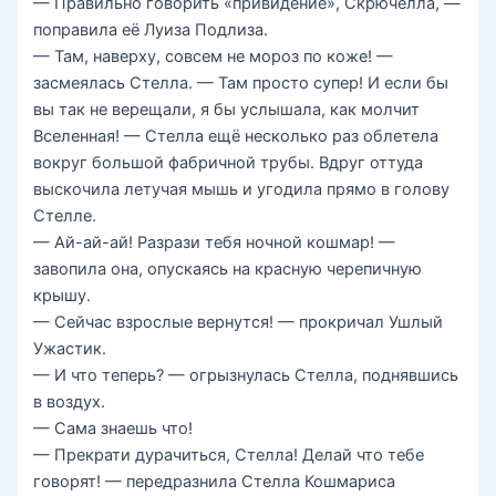
— Правильно говорить «привидение», Скрючелла, —
поправила её Луиза Подлиза.
— Там, наверху, совсем не мороз по коже! —
засмеялась Стелла. — Там просто супер! И если бы
вы так не верещали, я бы услышала, как молчит
Вселенная! — Стелла ещё несколько раз облетела
вокруг большой фабричной трубы. Вдруг оттуда
выскочила летучая мышь и угодила прямо в голову
Стелле.
— Ай-ай-ай! Разрази тебя ночной кошмар! —
завопила она, опускаясь на красную черепичную
крышу.
— Сейчас взрослые вернутся! — прокричал Ушлый
Ужастик.
— И что теперь? — огрызнулась Стелла, поднявшись
в воздух.
— Сама знаешь что!
— Прекрати дурачиться, Стелла! Делай что тебе
говорят! — передразнила Стелла Кошмариса