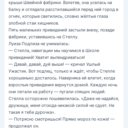
крыше Швейной фабрики. Взлетев, она уселась на
балку и оглядела расстилавшийся перед ней город в
огнях, которые светились, словно жёлтые глаза
злобной стаи хищников.
Пять маленьких привидений застыли внизу, позади
фабрики, уставившись на Стеллу.
Луиза Подлиза не унималась:
— Стелла, навигации мы научимся в Школе
привидений! Хватит выпендриваться!
— Давай, давай, дуй выше! — кричал Ушлый
Ужастик. Вот подлец, только и ждёт, чтобы Стелле
хорошенько досталось. Наверняка ей влетит, когда
взрослые привидения вернутся домой. Каждую ночь
они летали на работу — пугали спящих людей.
Стелла осторожно пошевелилась. «Даже не надейся,
дружище, меня отсюда никакой силой не сдует. Не
такая я тебе дурочка».
— Потрясно смотришься! Прямо мороз по коже! —
продолжал он.