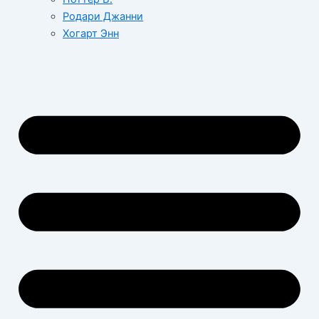
Родари Джанни
Хогарт Энн