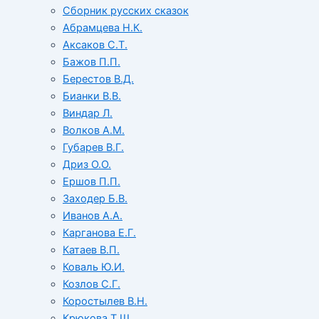
Сборник русских сказок
Абрамцева Н.К.
Аксаков С.Т.
Бажов П.П.
Берестов В.Д.
Бианки В.В.
Виндар Л.
Волков А.М.
Губарев В.Г.
Дриз О.О.
Ершов П.П.
Заходер Б.В.
Иванов А.А.
Карганова Е.Г.
Катаев В.П.
Коваль Ю.И.
Козлов С.Г.
Коростылев В.Н.
Крюкова Т.Ш.