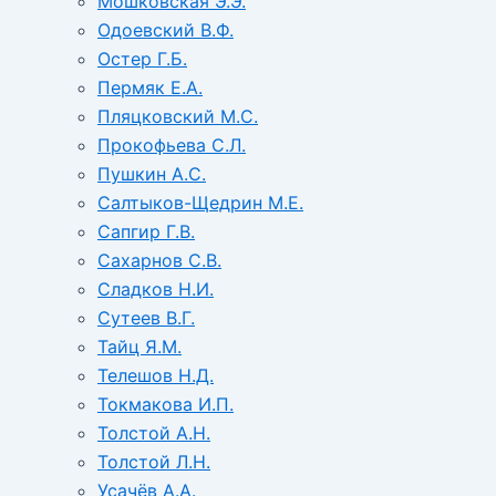
Мошковская Э.Э.
Одоевский В.Ф.
Остер Г.Б.
Пермяк Е.А.
Пляцковский М.С.
Прокофьева С.Л.
Пушкин А.С.
Салтыков-Щедрин М.Е.
Сапгир Г.В.
Сахарнов С.В.
Сладков Н.И.
Сутеев В.Г.
Тайц Я.М.
Телешов Н.Д.
Токмакова И.П.
Толстой А.Н.
Толстой Л.Н.
Усачёв А.А.