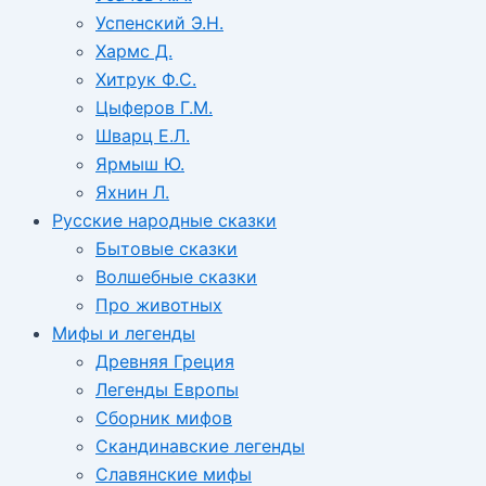
Успенский Э.Н.
Хармс Д.
Хитрук Ф.С.
Цыферов Г.М.
Шварц Е.Л.
Ярмыш Ю.
Яхнин Л.
Русские народные сказки
Бытовые сказки
Волшебные сказки
Про животных
Мифы и легенды
Древняя Греция
Легенды Европы
Сборник мифов
Скандинавские легенды
Славянские мифы