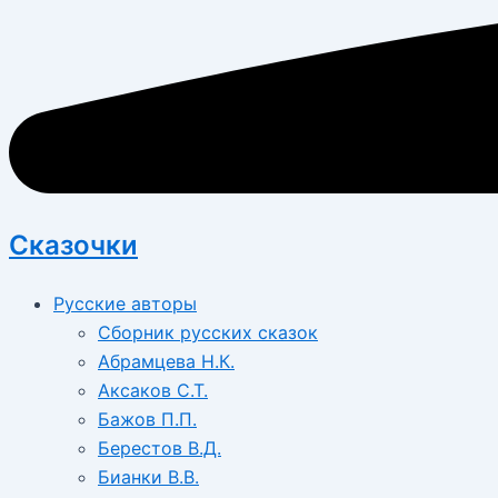
Сказочки
Русские авторы
Сборник русских сказок
Абрамцева Н.К.
Аксаков С.Т.
Бажов П.П.
Берестов В.Д.
Бианки В.В.