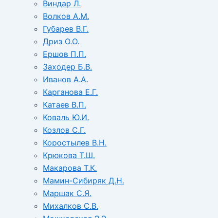
Виндар Л.
Волков А.М.
Губарев В.Г.
Дриз О.О.
Ершов П.П.
Заходер Б.В.
Иванов А.А.
Карганова Е.Г.
Катаев В.П.
Коваль Ю.И.
Козлов С.Г.
Коростылев В.Н.
Крюкова Т.Ш.
Макарова Т.К.
Мамин-Сибиряк Д.Н.
Маршак С.Я.
Михалков С.В.