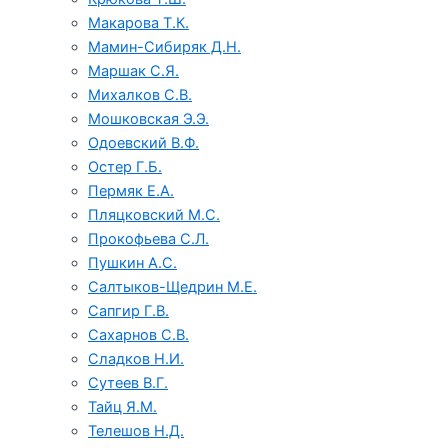
Макарова Т.К.
Мамин-Сибиряк Д.Н.
Маршак С.Я.
Михалков С.В.
Мошковская Э.Э.
Одоевский В.Ф.
Остер Г.Б.
Пермяк Е.А.
Пляцковский М.С.
Прокофьева С.Л.
Пушкин А.С.
Салтыков-Щедрин М.Е.
Сапгир Г.В.
Сахарнов С.В.
Сладков Н.И.
Сутеев В.Г.
Тайц Я.М.
Телешов Н.Д.