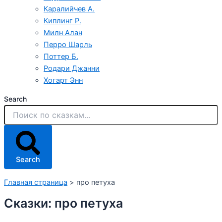
Каралийчев А.
Киплинг Р.
Милн Алан
Перро Шарль
Поттер Б.
Родари Джанни
Хогарт Энн
Search
Search
Главная страница
>
про петуха
Сказки: про петуха