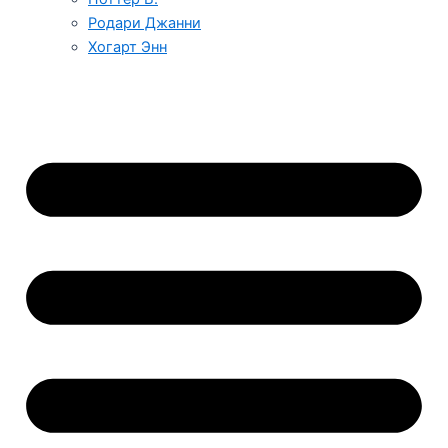
Родари Джанни
Хогарт Энн