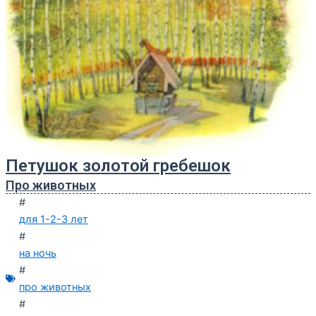
Петушок золотой гребешок
Про животных
#
для 1-2-3 лет
#
на ночь
#
про животных
#