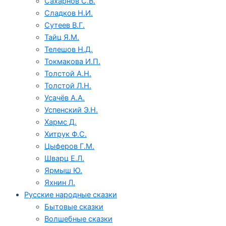
Сахарнов С.В.
Сладков Н.И.
Сутеев В.Г.
Тайц Я.М.
Телешов Н.Д.
Токмакова И.П.
Толстой А.Н.
Толстой Л.Н.
Усачёв А.А.
Успенский Э.Н.
Хармс Д.
Хитрук Ф.С.
Цыферов Г.М.
Шварц Е.Л.
Ярмыш Ю.
Яхнин Л.
Русские народные сказки
Бытовые сказки
Волшебные сказки