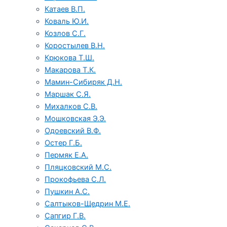
Катаев В.П.
Коваль Ю.И.
Козлов С.Г.
Коростылев В.Н.
Крюкова Т.Ш.
Макарова Т.К.
Мамин-Сибиряк Д.Н.
Маршак С.Я.
Михалков С.В.
Мошковская Э.Э.
Одоевский В.Ф.
Остер Г.Б.
Пермяк Е.А.
Пляцковский М.С.
Прокофьева С.Л.
Пушкин А.С.
Салтыков-Щедрин М.Е.
Сапгир Г.В.