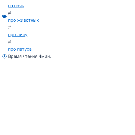
на ночь
#
про животных
#
про лису
#
про петуха
Время чтения 4мин.