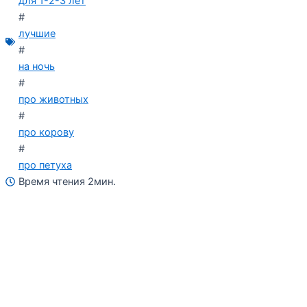
для 1-2-3 лет
#
лучшие
#
на ночь
#
про животных
#
про корову
#
про петуха
Время чтения 2мин.