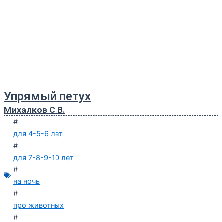
Упрямый петух
Михалков С.В.
#
для 4-5-6 лет
#
для 7-8-9-10 лет
#
на ночь
#
про животных
#