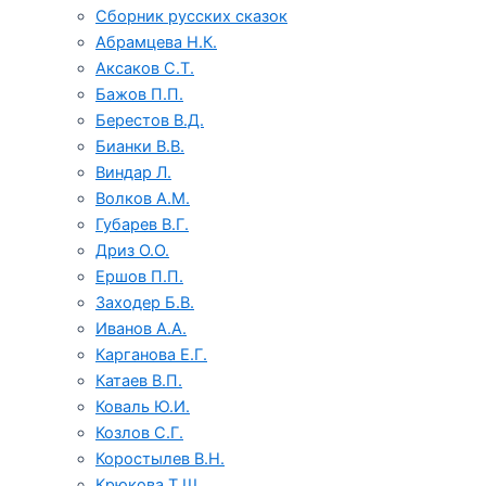
Сборник русских сказок
Абрамцева Н.К.
Аксаков С.Т.
Бажов П.П.
Берестов В.Д.
Бианки В.В.
Виндар Л.
Волков А.М.
Губарев В.Г.
Дриз О.О.
Ершов П.П.
Заходер Б.В.
Иванов А.А.
Карганова Е.Г.
Катаев В.П.
Коваль Ю.И.
Козлов С.Г.
Коростылев В.Н.
Крюкова Т.Ш.