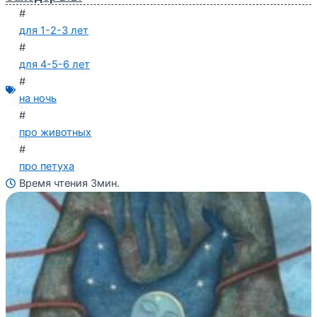
#
для 1-2-3 лет
#
для 4-5-6 лет
#
на ночь
#
про животных
#
про петуха
Время чтения 3мин.