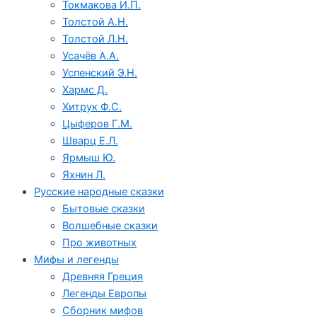
Токмакова И.П.
Толстой А.Н.
Толстой Л.Н.
Усачёв А.А.
Успенский Э.Н.
Хармс Д.
Хитрук Ф.С.
Цыферов Г.М.
Шварц Е.Л.
Ярмыш Ю.
Яхнин Л.
Русские народные сказки
Бытовые сказки
Волшебные сказки
Про животных
Мифы и легенды
Древняя Греция
Легенды Европы
Сборник мифов