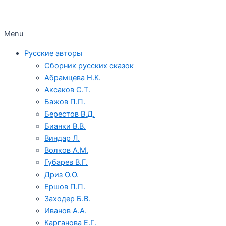
Menu
Русские авторы
Сборник русских сказок
Абрамцева Н.К.
Аксаков С.Т.
Бажов П.П.
Берестов В.Д.
Бианки В.В.
Виндар Л.
Волков А.М.
Губарев В.Г.
Дриз О.О.
Ершов П.П.
Заходер Б.В.
Иванов А.А.
Карганова Е.Г.