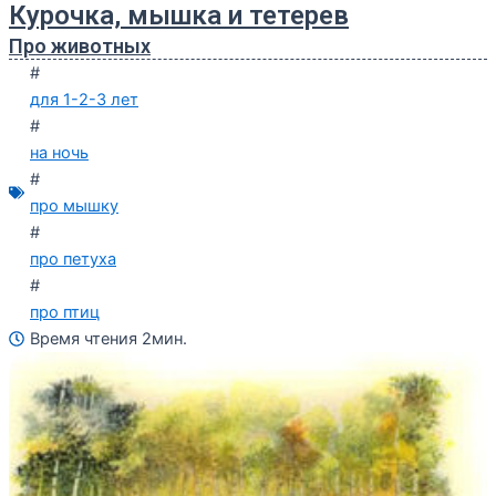
Курочка, мышка и тетерев
Про животных
#
для 1-2-3 лет
#
на ночь
#
про мышку
#
про петуха
#
про птиц
Время чтения 2мин.