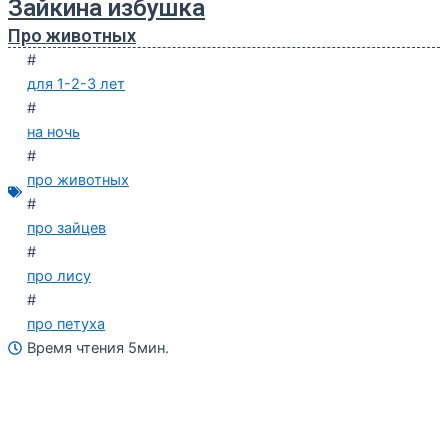
Зайкина избушка
Про животных
#
для 1-2-3 лет
#
на ночь
#
про животных
#
про зайцев
#
про лису
#
про петуха
Время чтения 5мин.