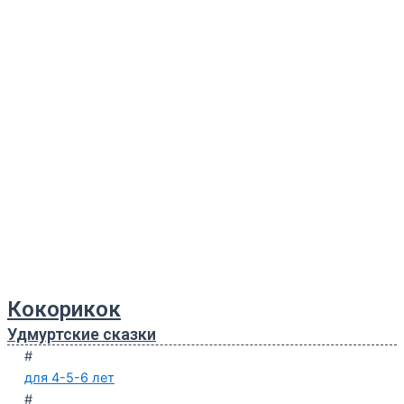
Кокорикок
Удмуртские сказки
#
для 4-5-6 лет
#