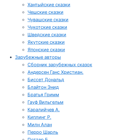
Хантыйские сказки
Чешские сказки
Чувашские сказки
Чукотские сказки
Шведские сказки
Якутские сказки
Японские сказки
Зарубежные авторы
Сборник зарубежных сказок
Андерсен Ганс Христиан.
Биссет Дональд
Блайтон Энид
Братья Гримм
Гауф Вильгельм
Каралийчев А.
Киплинг Р.
Милн Алан
Перро Шарль
Поттер Б.