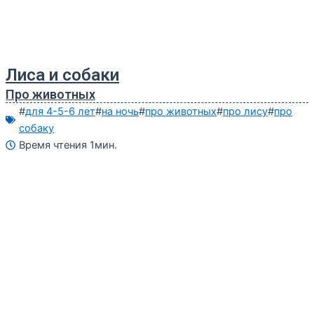
Лиса и собаки
Про животных
#
для 4-5-6 лет
#
на ночь
#
про животных
#
про лису
#
про
собаку
Время чтения 1мин.