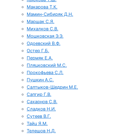
Макарова Т.К.
Мамин-Сибиряк Д.Н.
Маршак С.Я.
Михалков С.В.
Мошковская Э.Э.
Одоевский В.Ф.
Остер Г.Б.
Пермяк Е.А.
Пляцковский М.С.
Прокофьева С.Л.
Пушкин А.С.
Салтыков-Щедрин М.Е.
Сапгир Г.В.
Сахарнов С.В.
Сладков Н.И.
Сутеев В.Г.
Тайц Я.М.
Телешов Н.Д.