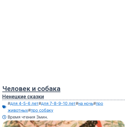
Человек и собака
Ненецкие сказки
#
для 4-5-6 лет
#
для 7-8-9-10 лет
#
на ночь
#
про
животных
#
про собаку
Время чтения 3мин.