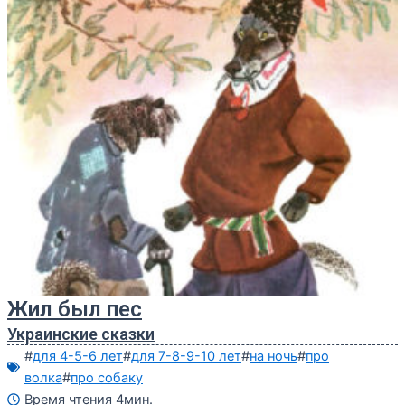
Жил был пес
Украинские сказки
#
для 4-5-6 лет
#
для 7-8-9-10 лет
#
на ночь
#
про
волка
#
про собаку
Время чтения 4мин.