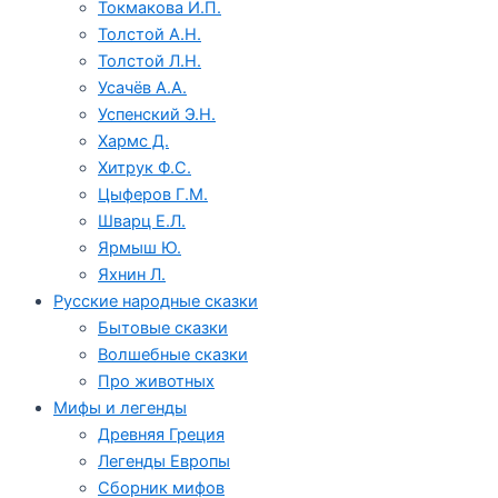
Токмакова И.П.
Толстой А.Н.
Толстой Л.Н.
Усачёв А.А.
Успенский Э.Н.
Хармс Д.
Хитрук Ф.С.
Цыферов Г.М.
Шварц Е.Л.
Ярмыш Ю.
Яхнин Л.
Русские народные сказки
Бытовые сказки
Волшебные сказки
Про животных
Мифы и легенды
Древняя Греция
Легенды Европы
Сборник мифов