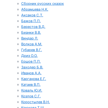
Сборник русских сказок
Абрамцева Н.К.
Аксаков С.Т.
Бажов П.П.
Берестов В.Д.
Бианки В.В.
Виндар Л.
Волков А.М.
Губарев В.Г.
Дриз О.О.
Ершов П.П.
Заходер Б.В.
Иванов А.А.
Карганова Е.Г.
Катаев В.П.
Коваль Ю.И.
Козлов С.Г.
Коростылев В.Н.
Крюкова Т.Ш.