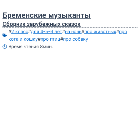
Бременские музыканты
Сборник зарубежных сказок
#
2 класс
#
для 4-5-6 лет
#
на ночь
#
про животных
#
про
кота и кошку
#
про птиц
#
про собаку
Время чтения 8мин.