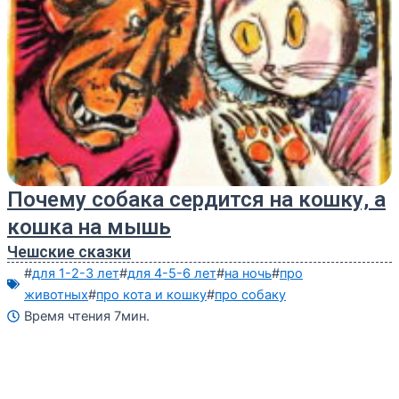
Почему собака сердится на кошку, а
кошка на мышь
Чешские сказки
#
для 1-2-3 лет
#
для 4-5-6 лет
#
на ночь
#
про
животных
#
про кота и кошку
#
про собаку
Время чтения 7мин.