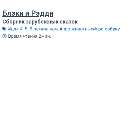
Блэки и Рэдди
Сборник зарубежных сказок
#
для 4-5-6 лет
#
на ночь
#
про животных
#
про собаку
Время чтения 2мин.