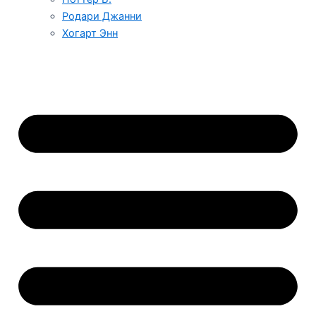
Родари Джанни
Хогарт Энн