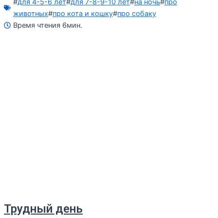
#
для 4-5-6 лет
#
для 7-8-9-10 лет
#
на ночь
#
про
животных
#
про кота и кошку
#
про собаку
Время чтения 6мин.
Трудный день