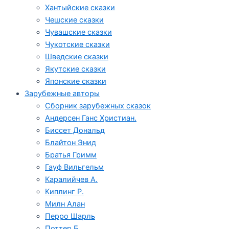
Хантыйские сказки
Чешские сказки
Чувашские сказки
Чукотские сказки
Шведские сказки
Якутские сказки
Японские сказки
Зарубежные авторы
Сборник зарубежных сказок
Андерсен Ганс Христиан.
Биссет Дональд
Блайтон Энид
Братья Гримм
Гауф Вильгельм
Каралийчев А.
Киплинг Р.
Милн Алан
Перро Шарль
Поттер Б.