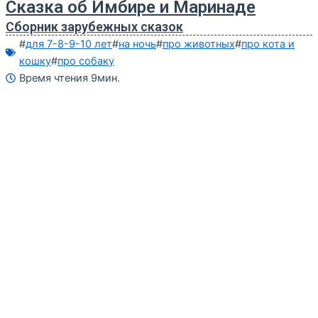
Сказка об Имбире и Маринаде
Сборник зарубежных сказок
#
для 7-8-9-10 лет
#
на ночь
#
про животных
#
про кота и
кошку
#
про собаку
Время чтения 9мин.