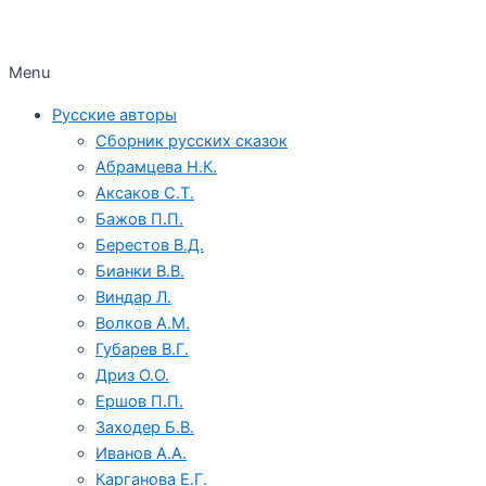
Menu
Русские авторы
Сборник русских сказок
Абрамцева Н.К.
Аксаков С.Т.
Бажов П.П.
Берестов В.Д.
Бианки В.В.
Виндар Л.
Волков А.М.
Губарев В.Г.
Дриз О.О.
Ершов П.П.
Заходер Б.В.
Иванов А.А.
Карганова Е.Г.