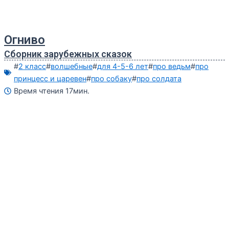
Огниво
Сборник зарубежных сказок
#
2 класс
#
волшебные
#
для 4-5-6 лет
#
про ведьм
#
про
принцесс и царевен
#
про собаку
#
про солдата
Время чтения 17мин.