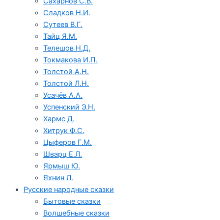
Сахарнов С.В.
Сладков Н.И.
Сутеев В.Г.
Тайц Я.М.
Телешов Н.Д.
Токмакова И.П.
Толстой А.Н.
Толстой Л.Н.
Усачёв А.А.
Успенский Э.Н.
Хармс Д.
Хитрук Ф.С.
Цыферов Г.М.
Шварц Е.Л.
Ярмыш Ю.
Яхнин Л.
Русские народные сказки
Бытовые сказки
Волшебные сказки