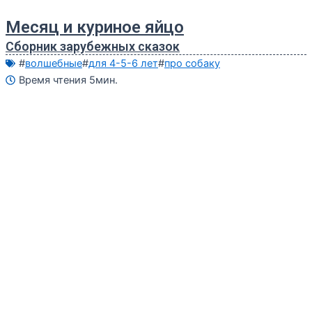
Месяц и куриное яйцо
Сборник зарубежных сказок
#
волшебные
#
для 4-5-6 лет
#
про собаку
Время чтения 5мин.