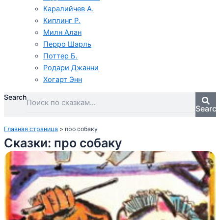
Каралийчев А.
Киплинг Р.
Милн Алан
Перро Шарль
Поттер Б.
Родари Джанни
Хогарт Энн
Search
Searc
Главная страница
>
про собаку
Сказки: про собаку