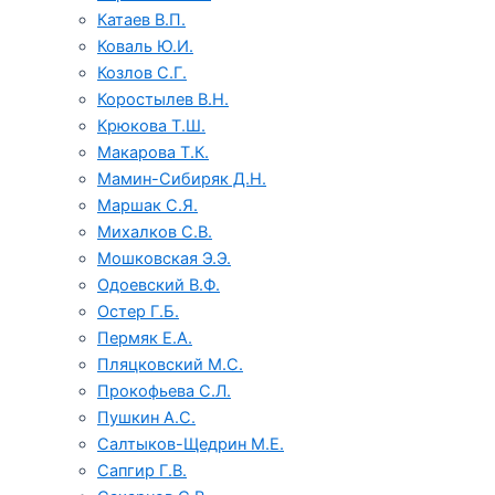
Катаев В.П.
Коваль Ю.И.
Козлов С.Г.
Коростылев В.Н.
Крюкова Т.Ш.
Макарова Т.К.
Мамин-Сибиряк Д.Н.
Маршак С.Я.
Михалков С.В.
Мошковская Э.Э.
Одоевский В.Ф.
Остер Г.Б.
Пермяк Е.А.
Пляцковский М.С.
Прокофьева С.Л.
Пушкин А.С.
Салтыков-Щедрин М.Е.
Сапгир Г.В.