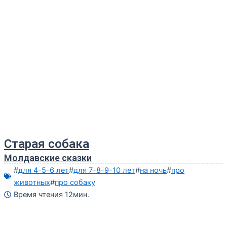
Старая собака
Молдавские сказки
#
для 4-5-6 лет
#
для 7-8-9-10 лет
#
на ночь
#
про
животных
#
про собаку
Время чтения 12мин.