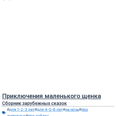
Приключения маленького щенка
Сборник зарубежных сказок
#
для 1-2-3 лет
#
для 4-5-6 лет
#
на ночь
#
про
животных
#
про собаку